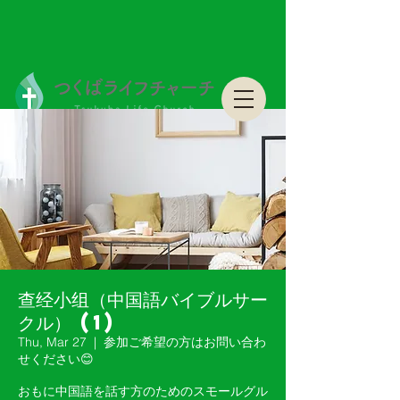
つくばライフチャーチ Tsukuba Life Church
つくばライフチャーチ Tsukuba Life Church
查经小组（中国語バイブルサー
クル） (1)
Thu, Mar 27
  |  
参加ご希望の方はお問い合わ
せください😊
おもに中国語を話す方のためのスモールグル