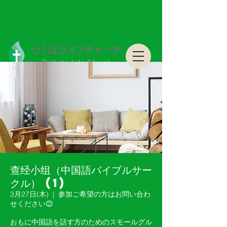
つくばライフチャーチ Tsukuba Life Church
つくばライフチャーチ Tsukuba Life Church
查经小组（中国語バイブルサー
クル） (1)
3月27日(木)
  |  
参加ご希望の方はお問い合わ
せください😊
おもに中国語を話す方のためのスモールグル