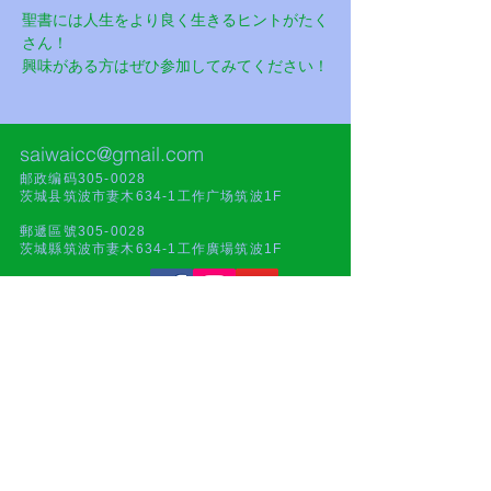
聖書には人生をより良く生きるヒントがたく
さん！
興味がある方はぜひ参加してみてください！
saiwaicc@gmail.com
邮政编码305-0028
茨城县筑波市妻木634-1工作广场筑波1F
郵遞區號305-0028
茨城縣筑波市妻木634-1工作廣場筑波1F