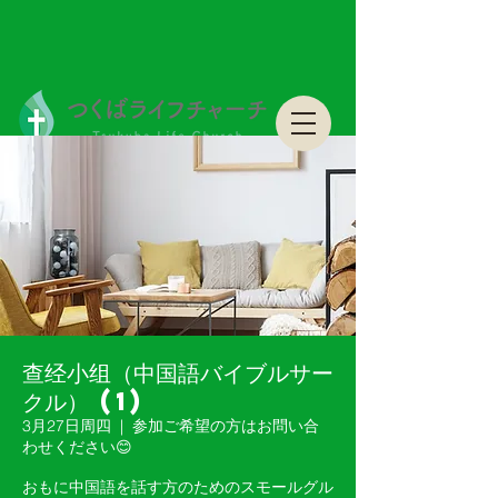
つくばライフチャーチ Tsukuba Life Church
つくばライフチャーチ Tsukuba Life Church
查经小组（中国語バイブルサー
クル） (1)
3月27日周四
  |  
参加ご希望の方はお問い合
わせください😊
おもに中国語を話す方のためのスモールグル