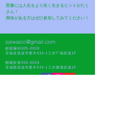
聖書には人生をより良く生きるヒントがたく
さん！
興味がある方はぜひ参加してみてください！
saiwaicc@gmail.com
邮政编码305-0028
茨城县筑波市妻木634-1工作广场筑波1F
郵遞區號305-0028
茨城縣筑波市妻木634-1工作廣場筑波1F