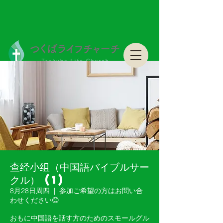
つくばライフチャーチ Tsukuba Life Church
つくばライフチャーチ Tsukuba Life Church
查经小组（中国語バイブルサー
クル） (1)
8月28日周四
  |  
参加ご希望の方はお問い合
わせください😊
おもに中国語を話す方のためのスモールグル