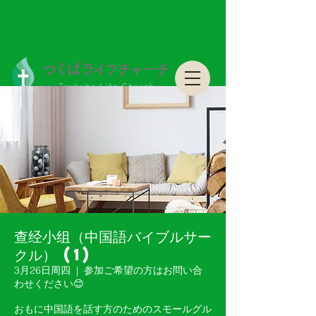
つくばライフチャーチ Tsukuba Life Church
つくばライフチャーチ Tsukuba Life Church
查经小组（中国語バイブルサー
クル） (1)
3月26日周四
  |  
参加ご希望の方はお問い合
わせください😊
おもに中国語を話す方のためのスモールグル