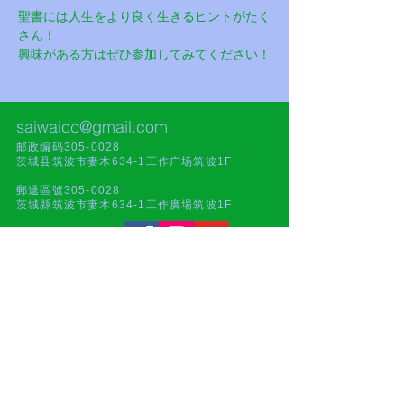
聖書には人生をより良く生きるヒントがたく
さん！
興味がある方はぜひ参加してみてください！
saiwaicc@gmail.com
邮政编码305-0028
茨城县筑波市妻木634-1工作广场筑波1F
郵遞區號305-0028
茨城縣筑波市妻木634-1工作廣場筑波1F