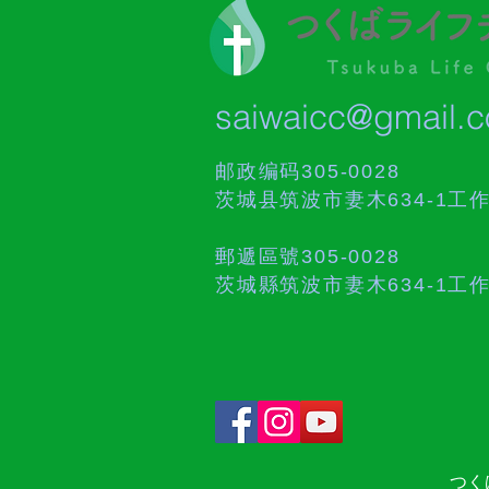
saiwaicc@gmail.
邮政编码305-0028
茨城县筑波市妻木634-1工
郵遞區號305-0028
茨城縣筑波市妻木634-1工
つくば