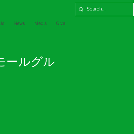
Us
News
Media
Give
モールグル