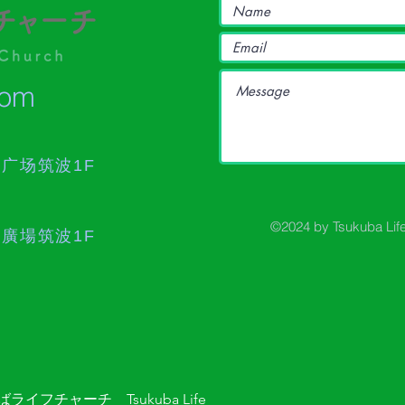
com
作广场筑波1F
©2024 by Tsukuba Lif
作廣場筑波1F
ライフチャーチ Tsukuba Life