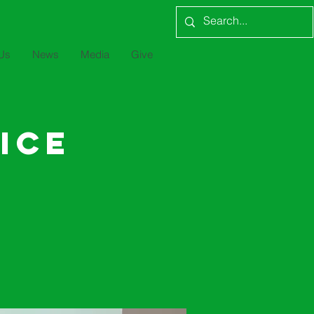
Us
News
Media
Give
ice