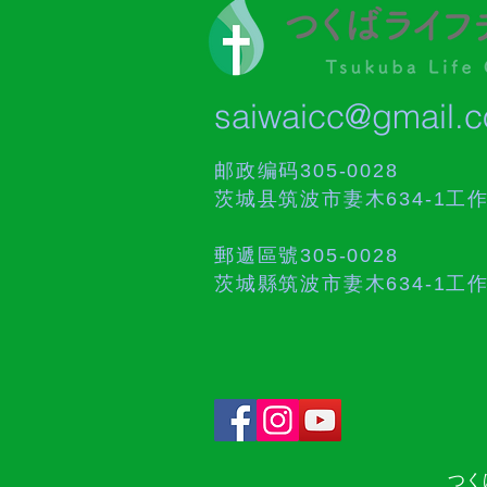
saiwaicc@gmail.
邮政编码305-0028
茨城县筑波市妻木634-1工
郵遞區號305-0028
茨城縣筑波市妻木634-1工
つくば