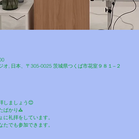
00
, 日本、〒305-0025 茨城県つくば市花室９８１−２
拝しましょう😊
ばかり⛪️
ょに礼拝をしています。
なたでも参加できます。