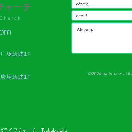
com
作广场筑波1F
©2024 by Tsukuba Lif
作廣場筑波1F
ライフチャーチ Tsukuba Life