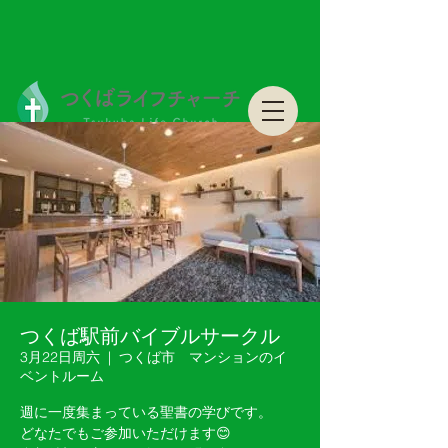
つくばライフチャーチ Tsukuba Life Church
つくばライフチャーチ Tsukuba Life Church
つくば駅前バイブルサークル
3月22日周六
  |  
つくば市 マンションのイ
ベントルーム
週に一度集まっている聖書の学びです。
どなたでもご参加いただけます😊