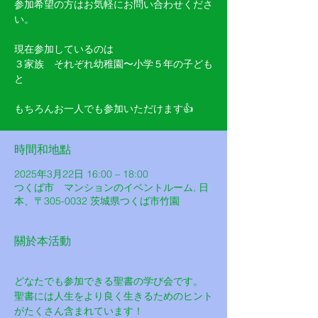
参加希望の方はお気軽にお問い合わせくださ
い。
現在参加しているのは
３家族 それぞれ幼稚園〜小学５年の子ども
と
もちろんお一人でも参加いただけます👍
時間和地點
2025年3月22日 16:00 – 18:00
つくば市 マンションのイベントルーム, 日
本、〒305-0032 茨城県つくば市竹園
關於本活動
どなたでも参加できる聖書の学び会です。
聖書には人生をより良く生きるためのヒント
がたくさん含まれています！