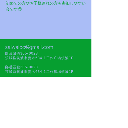
初めての方やお子様連れの方も参加しやすい
会です😊
saiwaicc@gmail.com
邮政编码305-0028
茨城县筑波市妻木634-1工作广场筑波1F
郵遞區號305-0028
茨城縣筑波市妻木634-1工作廣場筑波1F