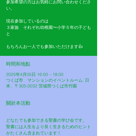
参加希望の方はお気軽にお問い合わせくださ
い。
現在参加しているのは
３家族 それぞれ幼稚園〜小学５年の子ども
と
もちろんお一人でも参加いただけます👍
時間和地點
2025年4月05日 16:00 – 18:00
つくば市 マンションのイベントルーム, 日
本、〒305-0032 茨城県つくば市竹園
關於本活動
どなたでも参加できる聖書の学び会です。
聖書には人生をより良く生きるためのヒント
がたくさん含まれています！