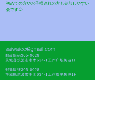
初めての方やお子様連れの方も参加しやすい
会です😊
saiwaicc@gmail.com
邮政编码305-0028
茨城县筑波市妻木634-1工作广场筑波1F
郵遞區號305-0028
茨城縣筑波市妻木634-1工作廣場筑波1F