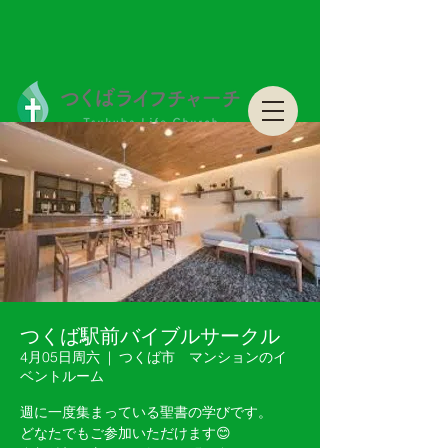
つくばライフチャーチ Tsukuba Life Church
つくばライフチャーチ Tsukuba Life Church
つくば駅前バイブルサークル
4月05日周六
  |  
つくば市 マンションのイ
ベントルーム
週に一度集まっている聖書の学びです。
どなたでもご参加いただけます😊