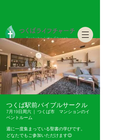
つくばライフチャーチ Tsukuba Life Church
つくばライフチャーチ Tsukuba Life Church
つくば駅前バイブルサークル
7月19日周六
  |  
つくば市 マンションのイ
ベントルーム
週に一度集まっている聖書の学びです。
どなたでもご参加いただけます😊