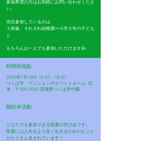
参加希望の方はお気軽にお問い合わせくださ
い。
現在参加しているのは
３家族 それぞれ幼稚園〜小学５年の子ども
と
もちろんお一人でも参加いただけます👍
時間和地點
2025年7月19日 16:00 – 18:00
つくば市 マンションのイベントルーム, 日
本、〒305-0032 茨城県つくば市竹園
關於本活動
どなたでも参加できる聖書の学び会です。
聖書には人生をより良く生きるためのヒント
がたくさん含まれています！