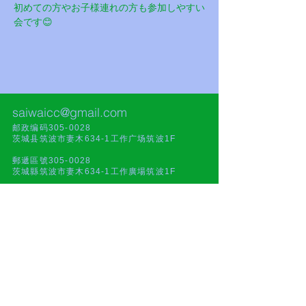
初めての方やお子様連れの方も参加しやすい
会です😊
saiwaicc@gmail.com
邮政编码305-0028
茨城县筑波市妻木634-1工作广场筑波1F
郵遞區號305-0028
茨城縣筑波市妻木634-1工作廣場筑波1F