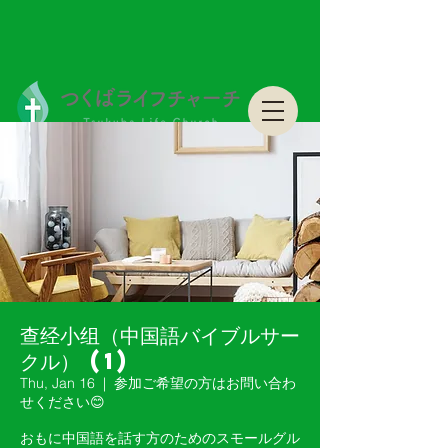
つくばライフチャーチ Tsukuba Life Church
つくばライフチャーチ Tsukuba Life Church
查经小组（中国語バイブルサー
クル） (1)
Thu, Jan 16
  |  
参加ご希望の方はお問い合わ
せください😊
おもに中国語を話す方のためのスモールグル