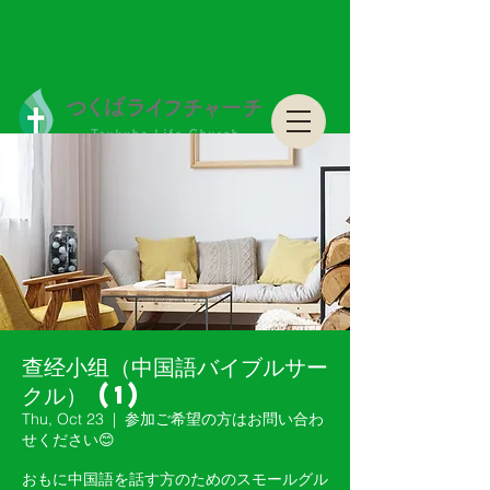
つくばライフチャーチ Tsukuba Life Church
つくばライフチャーチ Tsukuba Life Church
查经小组（中国語バイブルサー
クル） (1)
Thu, Oct 23
  |  
参加ご希望の方はお問い合わ
せください😊
おもに中国語を話す方のためのスモールグル