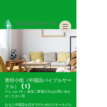
つくばライフチャーチ Tsukuba Life Church
つくばライフチャーチ Tsukuba Life Church
查经小组（中国語バイブルサー
クル） (1)
Thu, Jan 29
  |  
参加ご希望の方はお問い合わ
せください😊
おもに中国語を話す方のためのスモールグル