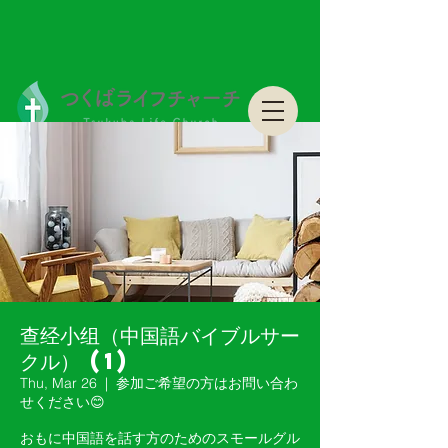
つくばライフチャーチ Tsukuba Life Church
つくばライフチャーチ Tsukuba Life Church
查经小组（中国語バイブルサー
クル） (1)
Thu, Mar 26
  |  
参加ご希望の方はお問い合わ
せください😊
おもに中国語を話す方のためのスモールグル