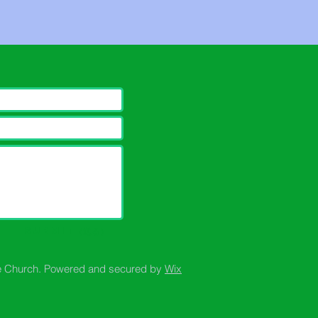
Submit（送る）
e Church. Powered and secured by
Wix