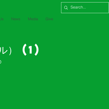
Us
News
Media
Give
） (1)
