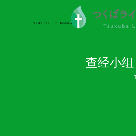
つくばライフチャーチ Tsukuba Life Church
つくばライフチャーチ Tsukuba Life Church
查经小组