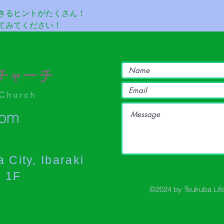
きるヒントがたくさん！
てみてください！
com
 City, Ibaraki
a 1F
©2024 by Tsukuba Lif