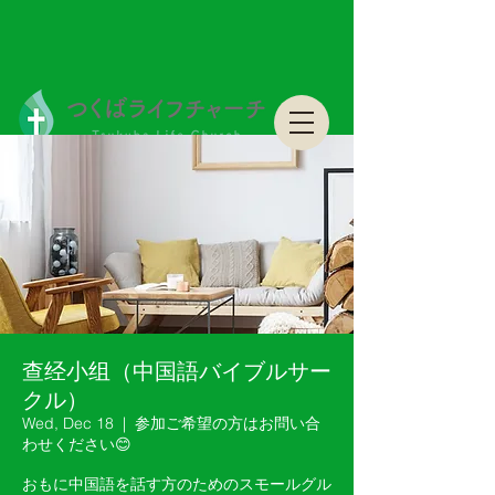
つくばライフチャーチ Tsukuba Life Church
つくばライフチャーチ Tsukuba Life Church
查经小组（中国語バイブルサー
クル）
Wed, Dec 18
  |  
参加ご希望の方はお問い合
わせください😊
おもに中国語を話す方のためのスモールグル