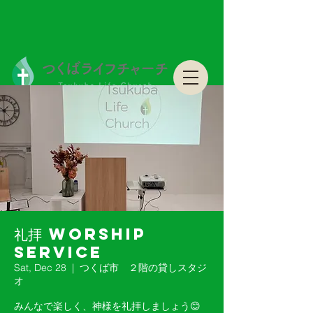
つくばライフチャーチ Tsukuba Life Church
つくばライフチャーチ Tsukuba Life Church
礼拝 Worship
Service
Sat, Dec 28
  |  
つくば市 ２階の貸しスタジ
オ
みんなで楽しく、神様を礼拝しましょう😊