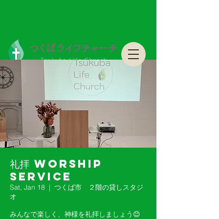
つくばライフチャーチ Tsukuba Life Church
つくばライフチャーチ Tsukuba Life Church
礼拝 Worship
Service
Sat, Jan 18
  |  
つくば市 ２階の貸しスタジ
オ
みんなで楽しく、神様を礼拝しましょう😊