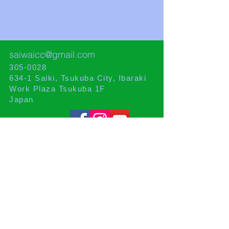
saiwaicc@gmail.com
305-0028
634-1 Saiki, Tsukuba City, Ibaraki
Work Plaza Tsukuba 1F
Japan