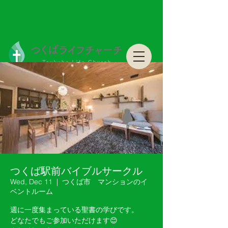
つくばライフチャーチ Tsukuba Life Church
つくばライフチャーチ Tsukuba Life Church
つくば駅前バイブルサークル
Wed, Dec 11
  |  
つくば市 マンションのイ
ベントルーム
週に一度集まっている聖書の学びです。
どなたでもご参加いただけます😊