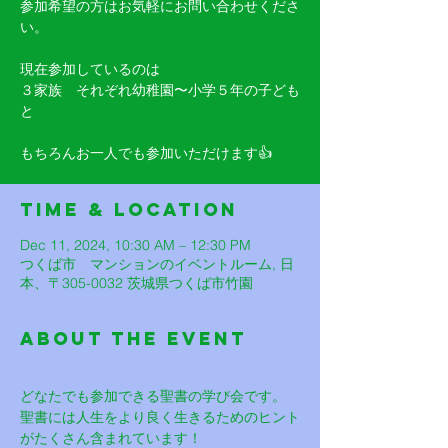
参加希望の方はお気軽にお問い合わせくださ
い。
現在参加しているのは
３家族 それぞれ幼稚園〜小学５年の子ども
と
もちろんお一人でも参加いただけます👍
Time & Location
Dec 11, 2024, 10:30 AM – 12:30 PM
つくば市 マンションのイベントルーム, 日
本、〒305-0032 茨城県つくば市竹園
About The Event
どなたでも参加できる聖書の学び会です。
聖書には人生をより良く生きるためのヒント
がたくさん含まれています！