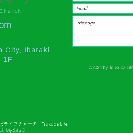
com
 City, Ibaraki
a 1F
©2024 by Tsukuba Lif
ライフチャーチ Tsukuba Life
ch My Site 3