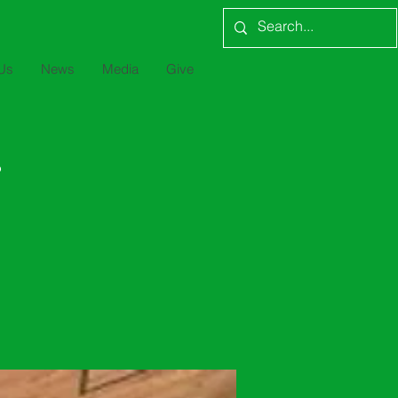
Us
News
Media
Give
プ