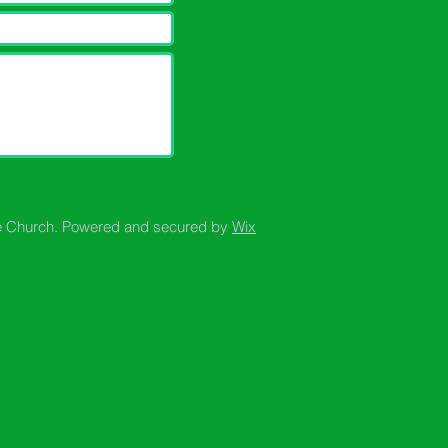
Submit（送る）
e Church. Powered and secured by
Wix