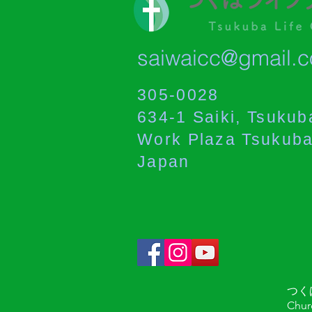
saiwaicc@gmail.
305-0028
634-1 Saiki, Tsukuba
Work Plaza Tsukub
Japan
つくば
Chur