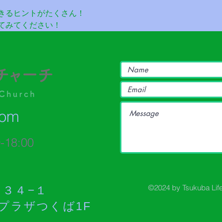
きるヒントがたくさん！
てみてください！
com
8:00​
©2024 by Tsukuba Lif
３４−１
つくば1F