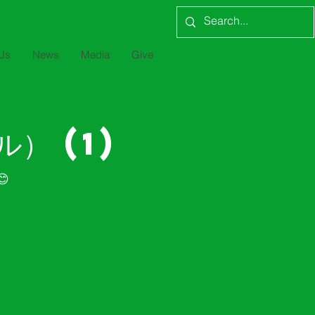
Us
News
Media
Give
） (1)
