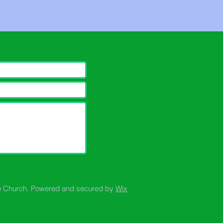
Submit（送る）
e Church. Powered and secured by
Wix