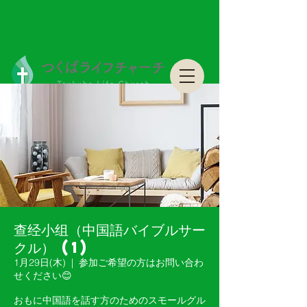
つくばライフチャーチ Tsukuba Life Church
つくばライフチャーチ Tsukuba Life Church
查经小组（中国語バイブルサー
クル） (1)
1月29日(木)
  |  
参加ご希望の方はお問い合わ
せください😊
おもに中国語を話す方のためのスモールグル