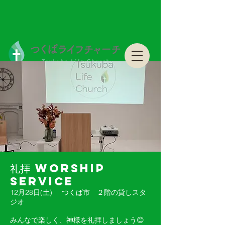
つくばライフチャーチ Tsukuba Life Church
つくばライフチャーチ Tsukuba Life Church
礼拝 Worship
Service
12月28日(土)
  |  
つくば市 ２階の貸しスタ
ジオ
みんなで楽しく、神様を礼拝しましょう😊