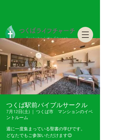
つくばライフチャーチ Tsukuba Life Church
つくばライフチャーチ Tsukuba Life Church
つくば駅前バイブルサークル
7月12日(土)
  |  
つくば市 マンションのイベ
ントルーム
週に一度集まっている聖書の学びです。
どなたでもご参加いただけます😊