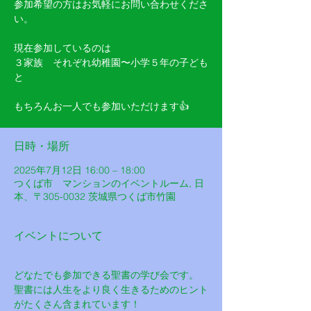
参加希望の方はお気軽にお問い合わせくださ
い。
現在参加しているのは
３家族 それぞれ幼稚園〜小学５年の子ども
と
もちろんお一人でも参加いただけます👍
日時・場所
2025年7月12日 16:00 – 18:00
つくば市 マンションのイベントルーム, 日
本、〒305-0032 茨城県つくば市竹園
イベントについて
どなたでも参加できる聖書の学び会です。
聖書には人生をより良く生きるためのヒント
がたくさん含まれています！